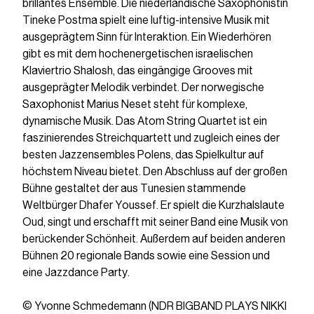
brillantes Ensemble. Die niederländische Saxophonistin
Tineke Postma spielt eine luftig-intensive Musik mit
ausgeprägtem Sinn für Interaktion. Ein Wiederhören
gibt es mit dem hochenergetischen israelischen
Klaviertrio Shalosh, das eingängige Grooves mit
ausgeprägter Melodik verbindet. Der norwegische
Saxophonist Marius Neset steht für komplexe,
dynamische Musik. Das Atom String Quartet ist ein
faszinierendes Streichquartett und zugleich eines der
besten Jazzensembles Polens, das Spielkultur auf
höchstem Niveau bietet. Den Abschluss auf der großen
Bühne gestaltet der aus Tunesien stammende
Weltbürger Dhafer Youssef. Er spielt die Kurzhalslaute
Oud, singt und erschafft mit seiner Band eine Musik von
berückender Schönheit. Außerdem auf beiden anderen
Bühnen 20 regionale Bands sowie eine Session und
eine Jazzdance Party.
© Yvonne Schmedemann (NDR BIGBAND PLAYS NIKKI