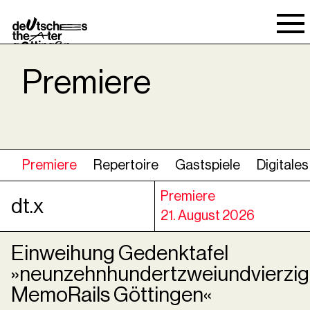
Spielraum
Premiere
Premiere
Repertoire
Gastspiele
Digitales
Premiere
dt.x
21. August 2026
Einweihung Gedenktafel
»neunzehnhundertzweiundvierzig
MemoRails Göttingen«