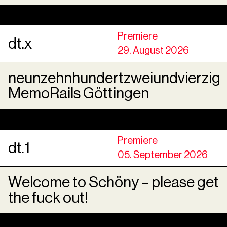
Premiere
dt.x
29. August 2026
neunzehnhundertzweiundvierzig
MemoRails Göttingen
Premiere
dt.1
05. September 2026
Welcome to Schöny – please get
the fuck out!