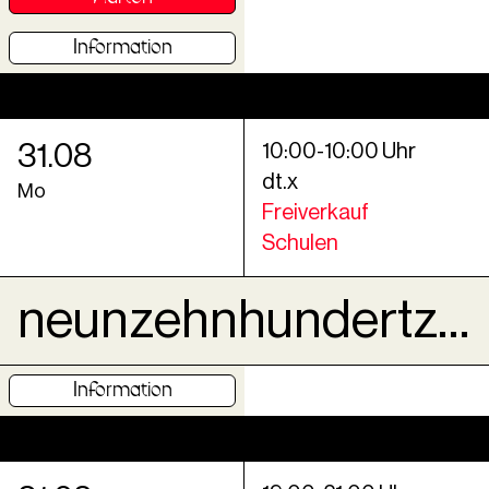
Information
31
.
08
10
:
00
-
10
:
00
Uhr
dt.x
Mo
Freiverkauf
Schulen
neunzehnhundertzweiundvierzig MemoRails Göttingen
Information