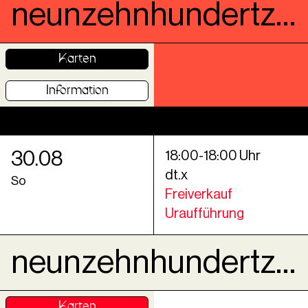
neunzehnhundertzweiundvierzig MemoRails Göttingen
Karten
Information
30
.
08
18
:
00
-
18
:
00
Uhr
dt.x
So
Freiverkauf
Uraufführung
neunzehnhundertzweiundvierzig MemoRails Göttingen
Karten