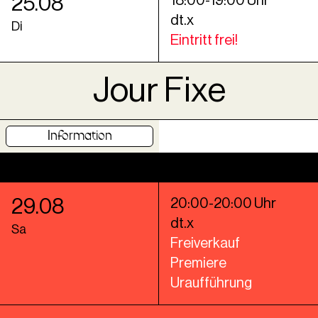
25
.
08
18
:
00
-
19
:
00
Uhr
dt.x
Di
Eintritt frei!
Jour Fixe
Information
29
.
08
20
:
00
-
20
:
00
Uhr
dt.x
Sa
Freiverkauf
Premiere
Uraufführung