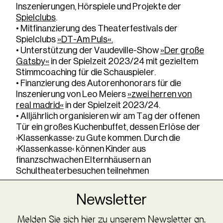
Inszenierungen, Hörspiele und Projekte der
Spielclubs
.
•
Mitfinanzierung des Theaterfestivals der
Spielclubs
»DT-Am Puls«
.
•
Unterstützung der Vaudeville-Show
»Der große
Gatsby«
in der Spielzeit 2023/24 mit gezieltem
Stimmcoaching für die Schauspieler.
•
Finanzierung des Autorenhonorars für die
Inszenierung von Leo Meiers
»z
wei herren von
real madrid«
in der Spielzeit 2023/24.
•
Alljährlich organisieren wir am Tag der offenen
Tür ein großes Kuchenbuffet, dessen Erlöse der
›Klassenkasse‹ zu Gute kommen. Durch die
›Klassenkasse‹ können Kinder aus
finanzschwachen Elternhäusern an
Schultheaterbesuchen teilnehmen
Newsletter
Melden Sie sich hier zu unserem Newsletter an.