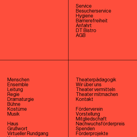
Service
Besucherservice
Hygiene
Barrierefreiheit
Anfahrt
DT Bistro
AGB
Menschen
Theaterpädagogik
Ensemble
Wir über uns
Leitung
Theater vermitteln
Regie
Theater mitmachen
Dramaturgie
Kontakt
Bühne
Kostüme
Förderverein
Musik
Vorstellung
Mitgliedschaft
Haus
Nachwuchsförderpreis
Grußwort
Spenden
Virtueller Rundgang
Förderprojekte