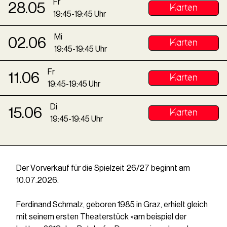
Fr
28
.
05
Karten
19
:
45
-
19
:
45
Uhr
Mi
02
.
06
Karten
19
:
45
-
19
:
45
Uhr
Fr
11
.
06
Karten
19
:
45
-
19
:
45
Uhr
Di
15
.
06
Karten
19
:
45
-
19
:
45
Uhr
Der Vorverkauf für die Spielzeit 26/27 beginnt am
10.07.2026.
Ferdinand Schmalz, geboren 1985 in Graz, erhielt gleich
mit seinem ersten Theaterstück »am beispiel der