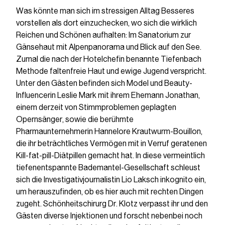
Was könnte man sich im stressigen Alltag Besseres
vorstellen als dort einzuchecken, wo sich die wirklich
Reichen und Schönen aufhalten: Im Sanatorium zur
Gänsehaut mit Alpenpanorama und Blick auf den See.
Zumal die nach der Hotelchefin benannte Tiefenbach
Methode faltenfreie Haut und ewige Jugend verspricht.
Unter den Gästen befinden sich Model und Beauty-
Influencerin Leslie Mark mit ihrem Ehemann Jonathan,
einem derzeit von Stimmproblemen geplagten
Opernsänger, sowie die berühmte
Pharmaunternehmerin Hannelore Krautwurm-Bouillon,
die ihr beträchtliches Vermögen mit in Verruf geratenen
Kill-fat-pill-Diätpillen gemacht hat. In diese vermeintlich
tiefenentspannte Bademantel-Gesellschaft schleust
sich die Investigativjournalistin Lio Laksch inkognito ein,
um herauszufinden, ob es hier auch mit rechten Dingen
zugeht. Schönheitschirurg Dr. Klotz verpasst ihr und den
Gästen diverse Injektionen und forscht nebenbei noch