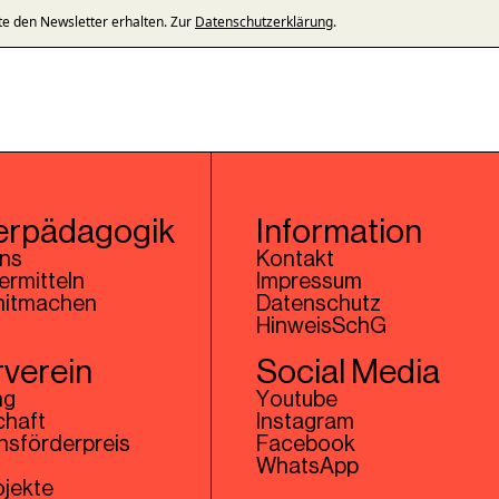
te den Newsletter erhalten. Zur
Datenschutzerklärung
.
erpädagogik
Information
uns
Kontakt
ermitteln
Impressum
mitmachen
Datenschutz
HinweisSchG
verein
Social Media
ng
Youtube
chaft
Instagram
sförderpreis
Facebook
WhatsApp
ojekte