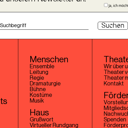
Ja, ich möch
Suchen
Menschen
Theat
Ensemble
Wir über 
Leitung
Theater v
Regie
Theater 
Dramaturgie
Kontakt
Bühne
Förder
Kostüme
ts
Musik
Vorstellu
Mitglieds
Haus
Nachwuch
Grußwort
Spenden
Virtueller Rundgang
Förderpr