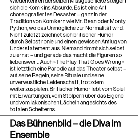
Wiederkehren derselben Missgeschicke steigert
sich die Komik ins Absurde. Es ist eine Art
choreografiertes Desaster – ganz in der
Tradition von Komikern wie Mr. Bean oder Monty
Python, wo das Unmögliche zur Normalität wird.
Nicht zuletzt zeichnet sich britischer Humor
durch Selbstironie und einen gewissen Anflug von
Understatement aus. Niemand nimmt sich selbst
zu ernst – und gerade das macht die Figuren so
liebenswert. Auch »The Play That Goes Wrong«
ist letztlich eine Parodie auf das Theater selbst –
auf seine Regeln, seine Rituale und seine
unverwüstliche Leidenschaft, trotzdem
weiterzuspielen. Britischer Humor lebt vom Spiel
mit Erwartungen, vom Stolpern über das Eigene
und vom lakonischen Lächeln angesichts des
totalen Scheiterns.
Das Bühnenbild – die Diva im
Ensemble