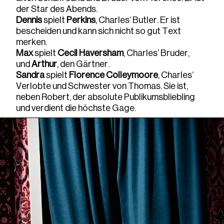
der Star des Abends.
Dennis
spielt
Perkins
, Charles‘ Butler. Er ist
bescheiden und kann sich nicht so gut Text
merken.
Max
spielt
Cecil Haversham
, Charles‘ Bruder,
und
Arthur
, den Gärtner.
Sandra
spielt
Florence Colleymoore
, Charles‘
Verlobte und Schwester von Thomas. Sie ist,
neben Robert, der absolute Publikumsbliebling
und verdient die höchste Gage.