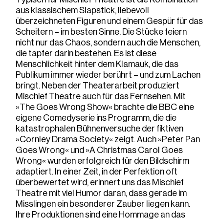
aus klassischem Slapstick, liebevoll
überzeichneten Figuren und einem Gespür für das
Scheitern – im besten Sinne. Die Stücke feiern
nicht nur das Chaos, sondern auch die Menschen,
die tapfer darin bestehen. Es ist diese
Menschlichkeit hinter dem Klamauk, die das
Publikum immer wieder berührt – und zum Lachen
bringt. Neben der Theaterarbeit produziert
Mischief Theatre auch für das Fernsehen. Mit
»The Goes Wrong Show« brachte die BBC eine
eigene Comedyserie ins Programm, die die
katastrophalen Bühnenversuche der fiktiven
»Cornley Drama Society« zeigt. Auch »Peter Pan
Goes Wrong« und »A Christmas Carol Goes
Wrong« wurden erfolgreich für den Bildschirm
adaptiert. In einer Zeit, in der Perfektion oft
überbewertet wird, erinnert uns das Mischief
Theatre mit viel Humor daran, dass gerade im
Misslingen ein besonderer Zauber liegen kann.
Ihre Produktionen sind eine Hommage an das