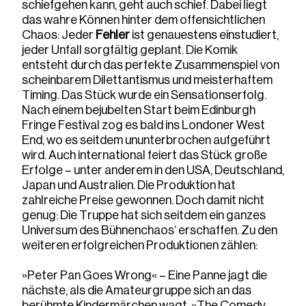
schiefgehen kann, geht auch schief. Dabei liegt
das wahre Können hinter dem offensichtlichen
Chaos: Jeder
Fehler
ist genauestens einstudiert,
jeder Unfall sorgfältig geplant. Die Komik
entsteht durch das perfekte Zusammenspiel von
scheinbarem Dilettantismus und meisterhaftem
Timing. Das Stück wurde ein Sensationserfolg.
Nach einem bejubelten Start beim Edinburgh
Fringe Festival zog es bald ins Londoner West
End, wo es seitdem ununterbrochen aufgeführt
wird. Auch international feiert das Stück große
Erfolge – unter anderem in den USA, Deutschland,
Japan und Australien. Die Produktion hat
zahlreiche Preise gewonnen. Doch damit nicht
genug: Die Truppe hat sich seitdem ein ganzes
Universum des Bühnenchaos‘ erschaffen. Zu den
weiteren erfolgreichen Produktionen zählen:
»Peter Pan Goes Wrong« – Eine Panne jagt die
nächste, als die Amateurgruppe sich an das
berühmte Kindermärchen wagt. »The Comedy