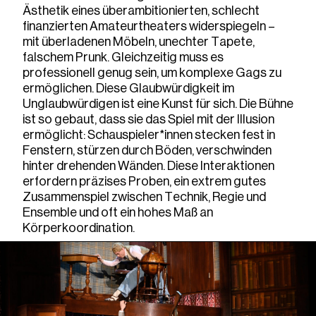
Ästhetik eines überambitionierten, schlecht
finanzierten Amateurtheaters widerspiegeln –
mit überladenen Möbeln, unechter Tapete,
falschem Prunk. Gleichzeitig muss es
professionell genug sein, um komplexe Gags zu
ermöglichen. Diese Glaubwürdigkeit im
Unglaubwürdigen ist eine Kunst für sich. Die Bühne
ist so gebaut, dass sie das Spiel mit der Illusion
ermöglicht: Schauspieler*innen stecken fest in
Fenstern, stürzen durch Böden, verschwinden
hinter drehenden Wänden. Diese Interaktionen
erfordern präzises Proben, ein extrem gutes
Zusammenspiel zwischen Technik, Regie und
Ensemble und oft ein hohes Maß an
Körperkoordination.