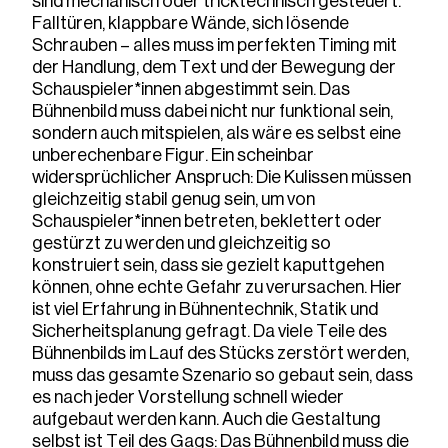
sind mechanisch oder tricktechnisch gesteuert.
Falltüren, klappbare Wände, sich lösende
Schrauben – alles muss im perfekten Timing mit
der Handlung, dem Text und der Bewegung der
Schauspieler*innen abgestimmt sein. Das
Bühnenbild muss dabei nicht nur funktional sein,
sondern auch mitspielen, als wäre es selbst eine
unberechenbare Figur. Ein scheinbar
widersprüchlicher Anspruch: Die Kulissen müssen
gleichzeitig stabil genug sein, um von
Schauspieler*innen betreten, beklettert oder
gestürzt zu werden und gleichzeitig so
konstruiert sein, dass sie gezielt kaputtgehen
können, ohne echte Gefahr zu verursachen. Hier
ist viel Erfahrung in Bühnentechnik, Statik und
Sicherheitsplanung gefragt. Da viele Teile des
Bühnenbilds im Lauf des Stücks zerstört werden,
muss das gesamte Szenario so gebaut sein, dass
es nach jeder Vorstellung schnell wieder
aufgebaut werden kann. Auch die Gestaltung
selbst ist Teil des Gags: Das Bühnenbild muss die