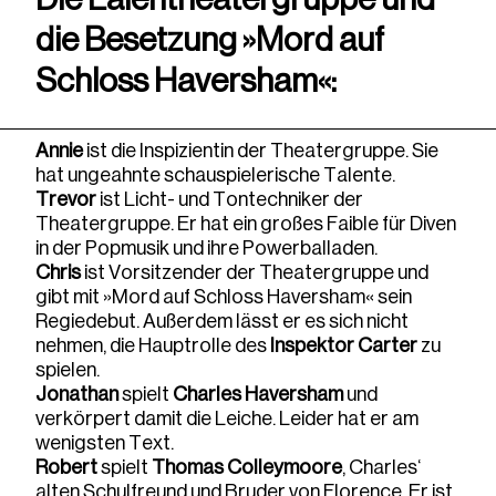
die Besetzung »Mord auf
Schloss Haversham«:
Annie
ist die Inspizientin der Theatergruppe. Sie
hat ungeahnte schauspielerische Talente.
Trevor
ist Licht- und Tontechniker der
Theatergruppe. Er hat ein großes Faible für Diven
in der Popmusik und ihre Powerballaden.
Chris
ist Vorsitzender der Theatergruppe und
gibt mit »Mord auf Schloss Haversham« sein
Regiedebut. Außerdem lässt er es sich nicht
nehmen, die Hauptrolle des
Inspektor Carter
zu
spielen.
Jonathan
spielt
Charles Haversham
und
verkörpert damit die Leiche. Leider hat er am
wenigsten Text.
Robert
spielt
Thomas Colleymoore
, Charles‘
alten Schulfreund und Bruder von Florence. Er ist