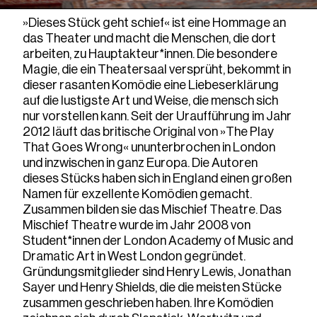
»Dieses Stück geht schief« ist eine Hommage an
das Theater und macht die Menschen, die dort
arbeiten, zu Hauptakteur*innen. Die besondere
Magie, die ein Theatersaal versprüht, bekommt in
dieser rasanten Komödie eine Liebeserklärung
auf die lustigste Art und Weise, die mensch sich
nur vorstellen kann. Seit der Uraufführung im Jahr
2012 läuft das britische Original von »The Play
That Goes Wrong« ununterbrochen in London
und inzwischen in ganz Europa. Die Autoren
dieses Stücks haben sich in England einen großen
Namen für exzellente Komödien gemacht.
Zusammen bilden sie das Mischief Theatre. Das
Mischief Theatre wurde im Jahr 2008 von
Student*innen der London Academy of Music and
Dramatic Art in West London gegründet.
Gründungsmitglieder sind Henry Lewis, Jonathan
Sayer und Henry Shields, die die meisten Stücke
zusammen geschrieben haben. Ihre Komödien