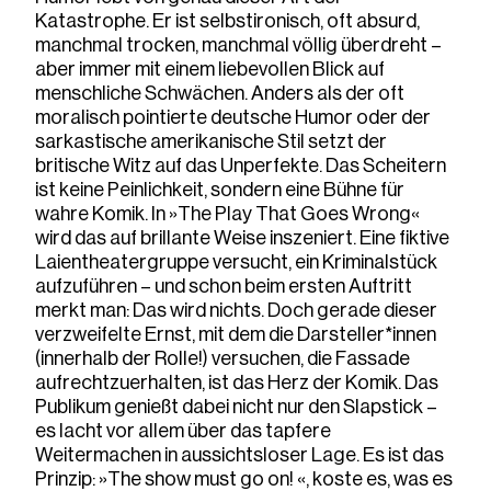
Katastrophe. Er ist selbstironisch, oft absurd,
manchmal trocken, manchmal völlig überdreht –
aber immer mit einem liebevollen Blick auf
menschliche Schwächen. Anders als der oft
moralisch pointierte deutsche Humor oder der
sarkastische amerikanische Stil setzt der
britische Witz auf das Unperfekte. Das Scheitern
ist keine Peinlichkeit, sondern eine Bühne für
wahre Komik. In »The Play That Goes Wrong«
wird das auf brillante Weise inszeniert. Eine fiktive
Laientheatergruppe versucht, ein Kriminalstück
aufzuführen – und schon beim ersten Auftritt
merkt man: Das wird nichts. Doch gerade dieser
verzweifelte Ernst, mit dem die Darsteller*innen
(innerhalb der Rolle!) versuchen, die Fassade
aufrechtzuerhalten, ist das Herz der Komik. Das
Publikum genießt dabei nicht nur den Slapstick –
es lacht vor allem über das tapfere
Weitermachen in aussichtsloser Lage. Es ist das
Prinzip: »The show must go on! «, koste es, was es