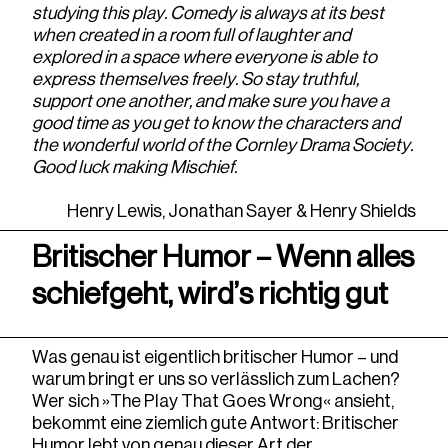
studying this play. Comedy is always at its best
when created in a room full of laughter and
explored in a space where everyone is able to
express themselves freely. So stay truthful,
support one another, and make sure you have a
good time as you get to know the characters and
the wonderful world of the Cornley Drama Society.
Good luck making Mischief.
Henry Lewis, Jonathan Sayer & Henry Shields
Britischer Humor – Wenn alles
schiefgeht, wird’s richtig gut
Was genau ist eigentlich britischer Humor – und
warum bringt er uns so verlässlich zum Lachen?
Wer sich »The Play That Goes Wrong« ansieht,
bekommt eine ziemlich gute Antwort: Britischer
Humor lebt von genau dieser Art der