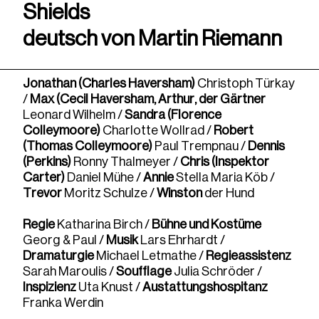
Shields
deutsch von Martin Riemann
Jonathan (Charles Haversham)
Christoph Türkay
/
Max (Cecil Haversham, Arthur, der Gärtner
Leonard Wilhelm /
Sandra (Florence
Colleymoore)
Charlotte Wollrad /
Robert
(Thomas Colleymoore)
Paul Trempnau /
Dennis
(Perkins)
Ronny Thalmeyer /
Chris (Inspektor
Carter)
Daniel Mühe /
Annie
Stella Maria Köb /
Trevor
Moritz Schulze /
Winston
der Hund
Regie
Katharina Birch /
Bühne und Kostüme
Georg & Paul /
Musik
Lars Ehrhardt /
Dramaturgie
Michael Letmathe /
Regieassistenz
Sarah Maroulis /
Soufflage
Julia Schröder /
Inspizienz
Uta Knust /
Austattungshospitanz
Franka Werdin