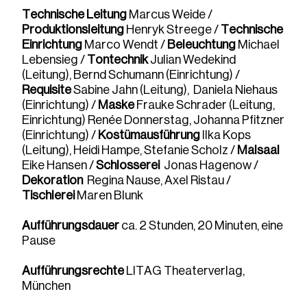
Technische Leitung
Marcus Weide /
Produktionsleitung
Henryk Streege /
Technische
Einrichtung
Marco Wendt /
Beleuchtung
Michael
Lebensieg /
Tontechnik
Julian Wedekind
(Leitung), Bernd Schumann (Einrichtung) /
Requisite
Sabine Jahn (Leitung), Daniela Niehaus
(Einrichtung) /
Maske
Frauke Schrader (Leitung,
Einrichtung) Renée Donnerstag, Johanna Pfitzner
(Einrichtung) /
Kostümausführung
Ilka Kops
(Leitung), Heidi Hampe, Stefanie Scholz /
Malsaal
Eike Hansen /
Schlosserei
Jonas Hagenow /
Dekoration
Regina Nause, Axel Ristau /
Tischlerei
Maren Blunk
Aufführungsdauer
ca. 2 Stunden, 20 Minuten, eine
Pause
Aufführungsrechte
LITAG Theaterverlag,
München