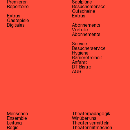
Premieren
Saalpläne
Repertoire
Besucherservice
Gutscheine
Extras
Extras
Gastspiele
Digitales
Abonnements
Vorteile
Abonnements
Service
Besucherservice
Hygiene
Barrierefreiheit
Anfahrt
DT Bistro
AGB
Menschen
Theaterpädagogik
Ensemble
Wir über uns
Leitung
Theater vermitteln
Regie
Theater mitmachen