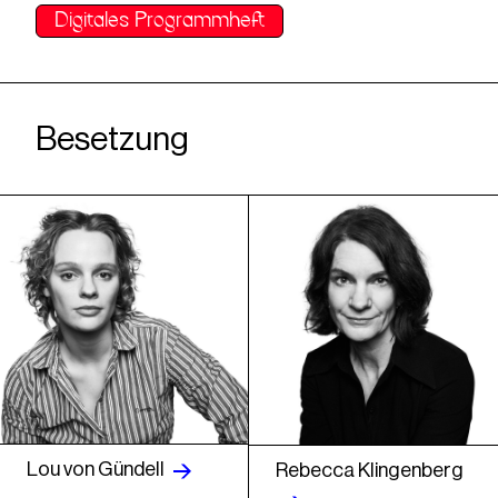
Digitales Programmheft
Besetzung
Lou von Gündell
Rebecca Klingenberg